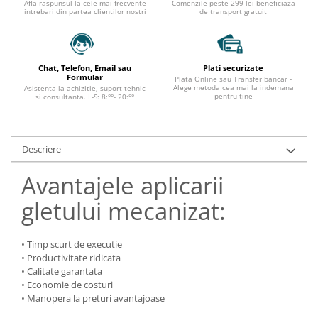
Afla raspunsul la cele mai frecvente
Comenzile peste 299 lei beneficiaza
intrebari din partea clientilor nostri
de transport gratuit
Chat, Telefon, Email sau
Plati securizate
Formular
Plata Online sau Transfer bancar -
Alege metoda cea mai la indemana
Asistenta la achizitie, suport tehnic
pentru tine
si consultanta. L-S: 8:°°- 20:°°
Descriere
Avantajele aplicarii
gletului mecanizat:
• Timp scurt de executie
• Productivitate ridicata
• Calitate garantata
• Economie de costuri
• Manopera la preturi avantajoase