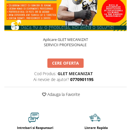
Cladiri Birouri
Fabrici industriale
Garsoniera
Laborator medical
Magazin Mall
Aplicare GLET MECANIZAT
SERVICII PROFESIONALE
Penthouse
Resort & Hotel
CERE OFERTA
Restaurante
Cod Produs:
GLET MECANIZAT
Spatii comerciale
Ai nevoie de ajutor?
0770901195
Școli si Gradinițe
Adauga la Favorite
Intrebari si Raspunsuri
Livrare Rapida