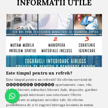
INFORMATII UTILE
Este timpul pentru un refreh?
Este timpul pentru un refresh? Iti oferim serviciul de
🅡🅔🅝🅞🅥🅐🅡🅘 🅡🅐🅟🅘🅓🅔 apartamente, case, vile,
cladire birouri, subsoluri, blocuri, hale, depozite, garduri
sau alte spații interioare sau exterioare Oferte
diversificate si adaptate nevoilor tale. Iti oferim
posibilitatea de a-ti zugravi intreaga locuinta in numai