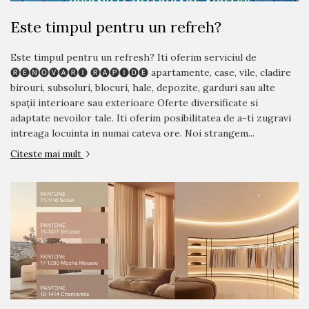
Blocuri
Este timpul pentru un refreh?
Cabinet Stomatologic
Cladiri Birouri
Este timpul pentru un refresh? Iti oferim serviciul de
🅡🅔🅝🅞🅥🅐🅡🅘 🅡🅐🅟🅘🅓🅔 apartamente, case, vile, cladire
Fabrici Industriale
birouri, subsoluri, blocuri, hale, depozite, garduri sau alte
Garsoniera
spații interioare sau exterioare Oferte diversificate si
adaptate nevoilor tale. Iti oferim posibilitatea de a-ti zugravi
Laborator Medical
intreaga locuinta in numai cateva ore. Noi strangem...
Magazin Mall
Citeste mai mult
Penthouse
Resort & Hotel
Restaurante
Spatii Comerciale
Școli Si Gradinițe