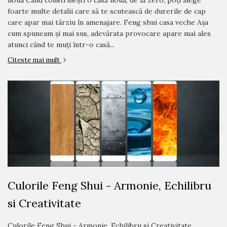
noua Când construiești o casă nouă, de la zero, poți alege
foarte multe detalii care să te scutească de durerile de cap
care apar mai târziu în amenajare. Feng shui casa veche Așa
cum spuneam și mai sus, adevărata provocare apare mai ales
atunci când te muți într-o casă...
Citeste mai mult
Culorile Feng Shui - Armonie, Echilibru
si Creativitate
Culorile Feng Shui - Armonie, Echilibru si Creativitate