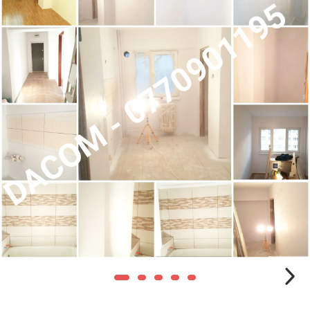
Blocuri
Cabinet Stomatologic
Cladiri Birouri
Fabrici Industriale
Garsoniera
Laborator Medical
Magazin Mall
Penthouse
Resort & Hotel
Restaurante
Spatii Comerciale
Școli Si Gradinițe