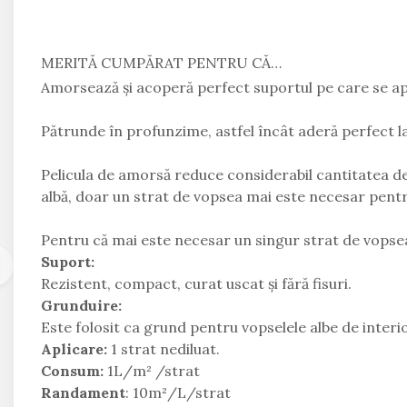
Magazin Mall
Penthouse
MERITĂ CUMPĂRAT PENTRU CĂ…
Resort & Hotel
Amorsează și acoperă perfect suportul pe care se apl
Restaurante
Pătrunde în profunzime, astfel încât aderă perfect la
Spatii Comerciale
Școli Si Gradinițe
Pelicula de amorsă reduce considerabil cantitatea de
albă, doar un strat de vopsea mai este necesar pentru
Pentru că mai este necesar un singur strat de vopse
Suport:
Rezistent, compact, curat uscat și fără fisuri.
Grunduire:
Este folosit ca grund pentru vopselele albe de interio
Aplicare:
1 strat nediluat.
Consum:
1L/m² /strat
Randament
: 10m²/L/strat