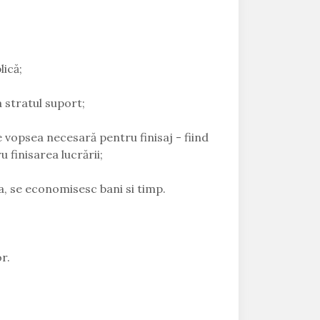
ică;
 stratul suport;
 vopsea necesară pentru finisaj - fiind
 finisarea lucrării;
a, se economisesc bani si timp.
r.