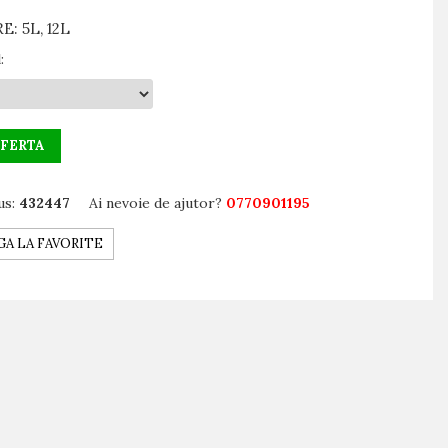
: 5L, 12L
l
:
OFERTA
us:
432447
Ai nevoie de ajutor?
0770901195
A LA FAVORITE