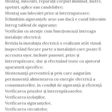
Montaj, înlocuiri, reparații corpuri iluminat, lustre,
spoturi, aplice sau candelabre;
Montaj sau înlocuiri prize si întrerupatoare;
Schimbăm siguranțele arse sau dacă e cazul înlocuim
întreg tabloul de siguranțe;
Verificăm cu atenție cum funcționează întreaga
instalație electrică;
Revizia la instalația electrică o realizam atât vizual,
inspectând fiecare parte a instalației care poate fi
accesata ușor, inclusiv panouri, prize și
întrerupătoare, dar și efectuând teste cu ajutorul
aparaturii specifice;
Mentenanță preventivă și prin care asigurăm
permanentă alimentarea cu energie electrică a
consumatorilor, în condiții de siguranță și eficiență
Verificarea prizelor și întrerupătoarelor,
Verificarea izolațiilor,
Verificarea siguranțelor,
Verificarea circuitelor,