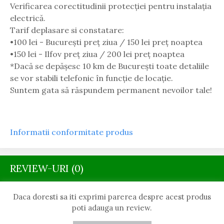
Verificarea corectitudinii protecției pentru instalația
electrică.
Tarif deplasare si constatare:
•100 lei - București preț ziua / 150 lei preț noaptea
•150 lei - Ilfov preț ziua / 200 lei preț noaptea
*Dacă se depășesc 10 km de București toate detaliile
se vor stabili telefonic în funcție de locație.
Suntem gata să răspundem permanent nevoilor tale!
Informatii conformitate produs
REVIEW-URI
(0)
Daca doresti sa iti exprimi parerea despre acest produs
poti adauga un review.