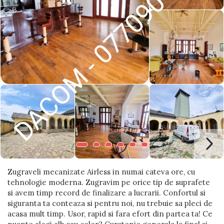
Blocuri
Cabinet Stomatologic
Cladiri Birouri
Fabrici Industriale
Garsoniera
Laborator Medical
Magazin Mall
Penthouse
Resort & Hotel
Restaurante
Zugraveli mecanizate Airless in numai cateva ore, cu
Spatii Comerciale
tehnologie moderna. Zugravim pe orice tip de suprafete
si avem timp record de finalizare a lucrarii. Confortul si
Școli Si Gradinițe
siguranta ta conteaza si pentru noi, nu trebuie sa pleci de
acasa mult timp. Usor, rapid si fara efort din partea ta! Ce