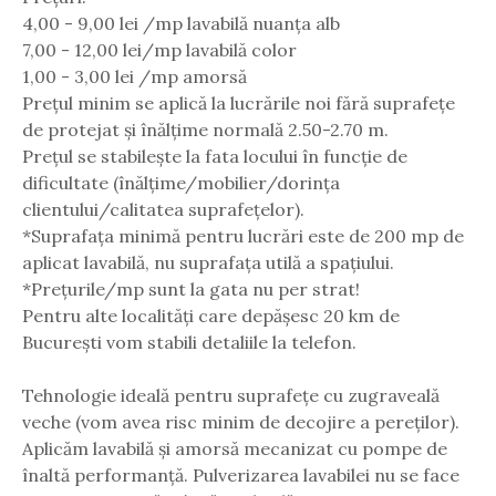
4,00 - 9,00 lei /mp lavabilă nuanța alb
7,00 - 12,00 lei/mp lavabilă color
1,00 - 3,00 lei /mp amorsă
Prețul minim se aplică la lucrările noi fără suprafețe
de protejat și înălțime normală 2.50-2.70 m.
Prețul se stabilește la fata locului în funcție de
dificultate (înălțime/mobilier/dorința
clientului/calitatea suprafețelor).
*Suprafața minimă pentru lucrări este de 200 mp de
aplicat lavabilă, nu suprafața utilă a spațiului.
*Prețurile/mp sunt la gata nu per strat!
Pentru alte localități care depășesc 20 km de
București vom stabili detaliile la telefon.
Tehnologie ideală pentru suprafețe cu zugraveală
veche (vom avea risc minim de decojire a pereților).
Aplicăm lavabilă și amorsă mecanizat cu pompe de
înaltă performanță. Pulverizarea lavabilei nu se face