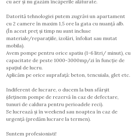
cu aer și nu gazăm încăperile alăturate.
Datorită tehnologiei putem zugrăvi un apartament
cu 2 camere în maxim 1,5 ore la gata cu nuanță alb.
(În acest preț și timp nu sunt incluse
materiale/reparațiile, izolări, înfoliat sau mutat
mobila).
Avem pompe pentru orice spatiu (1-6 litri/ minut), cu
capacitate de peste 1000-3000mp/zi în funcție de
spațiul de lucru.
Aplicăm pe orice suprafață: beton, tencuiala, glet etc.
Indiferent de lucrare, o ducem la bun sfârșit
(deținem pompe de rezervă în caz de defectare,
tunuri de caldura pentru perioadele reci).
Se lucrează și în weekend sau noaptea în caz de
urgență (predăm lucrare la termen).
Suntem profesionisti!