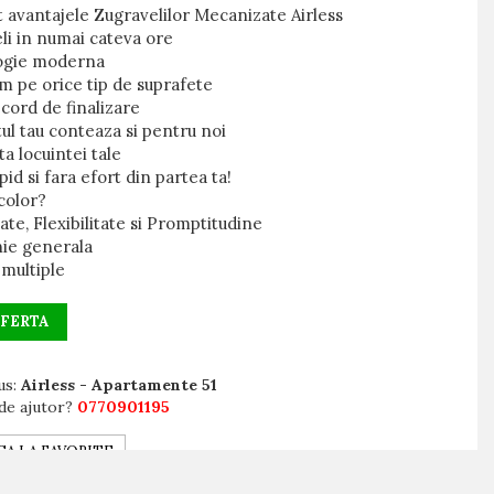
 avantajele Zugravelilor Mecanizate Airless
li in numai cateva ore
ogie moderna
m pe orice tip de suprafete
cord de finalizare
ul tau conteaza si pentru noi
ta locuintei tale
pid si fara efort din partea ta!
 color?
tate, Flexibilitate si Promptitudine
nie generala
 multiple
OFERTA
us:
Airless - Apartamente 51
de ajutor?
0770901195
A LA FAVORITE