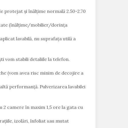
de protejat și înălțime normală 2.50-2.70
ultate (înălțime/mobilier/dorința
licat lavabilă, nu suprafața utilă a
 vom stabili detaliile la telefon.
che (vom avea risc minim de decojire a
ltă performanță. Pulverizarea lavabilei
 2 camere în maxim 1,5 ore la gata cu
țiile, izolări, înfoliat sau mutat