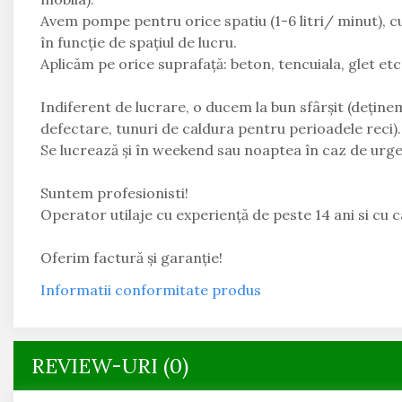
Avem pompe pentru orice spatiu (1-6 litri/ minut),
în funcție de spațiul de lucru.
Aplicăm pe orice suprafață: beton, tencuiala, glet etc
Indiferent de lucrare, o ducem la bun sfârșit (dețin
defectare, tunuri de caldura pentru perioadele reci).
Se lucrează și în weekend sau noaptea în caz de urg
Suntem profesionisti!
Operator utilaje cu experiență de peste 14 ani si cu ca
Oferim factură și garanție!
Informatii conformitate produs
REVIEW-URI
(0)