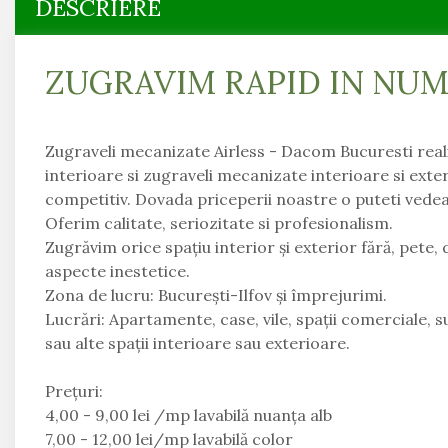
DESCRIERE
Magazin Mall
Penthouse
ZUGRAVIM RAPID IN NUM
Resort & Hotel
Restaurante
Spatii Comerciale
Zugraveli mecanizate Airless - Dacom Bucuresti real
interioare si zugraveli mecanizate interioare si exte
Școli Si Gradinițe
competitiv. Dovada priceperii noastre o puteti vedea 
Oferim calitate, seriozitate si profesionalism.
Zugrăvim orice spațiu interior și exterior fără, pete, 
aspecte inestetice.
Zona de lucru: București-Ilfov și împrejurimi.
Lucrări: Apartamente, case, vile, spații comerciale, s
sau alte spații interioare sau exterioare.
Prețuri:
4,00 - 9,00 lei /mp lavabilă nuanța alb
7,00 - 12,00 lei/mp lavabilă color