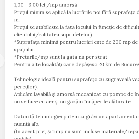
1,00 - 3,00 lei /mp amorsă
Prețul minim se aplică la lucrările noi fără suprafețe 
m.
Prețul se stabilește la fata locului în funcție de dific
clientului/calitatea suprafețelor).
*Suprafața minimă pentru lucrări este de 200 mp de ap
spațiului.
*Prețurile/mp sunt la gata nu per strat!
Pentru alte localități care depășesc 20 km de București
Tehnologie ideală pentru suprafețe cu zugraveală ve
pereților).
Aplicăm lavabilă și amorsă mecanizat cu pompe de îna
nu se face cu aer și nu gazăm încăperile alăturate.
Datorită tehnologiei putem zugrăvi un apartament cu
nuanță alb.
(În acest preț și timp nu sunt incluse materiale/repara
mobila).