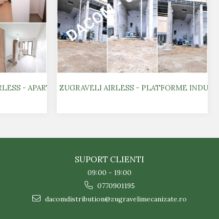
RLESS - APARTAMENTE
ZUGRAVELI AIRLESS - PLATFORME INDUST
SUPORT CLIENTI
09:00 - 19:00
0770901195
dacomdistribution@zugravelimecanizate.ro