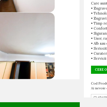
Care sunt
• Zugrave
• Tehnol
• Zugravi
• Timp re
• Confort
• Siguran
• Usor, ra
• Alb sau
• Seriozi
• Curate
• Servicii
CERE 
Cod Prod
Ai nevoie 
ADAUG