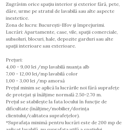
Zugrăvim orice spațiu interior și exterior fără, pete,
dâre, urme pe stratul de lavabilă sau alte aspecte
inestetice.
Zona de lucru: București-Ilfov și împrejurimi.
Lucrări: Apartamente, case, vile, spații comerciale,
subsoluri, blocuri, hale, depozite garduri sau alte
spații interioare sau exterioare.
Prețuri:
4,00 - 9,00 lei /mp lavabilă nuanța alb
7,00 - 12,00 lei/mp lavabilă color
1,00 - 3,00 lei /mp amorsă
Prețul minim se aplică la lucrările noi fără suprafețe
de protejat și înălțime normală 2.50-2.70 m.
Prețul se stabilește la fata locului în funcție de
dificultate (înălțime/mobilier/dorința
clientului/calitatea suprafețelor).
*Suprafața minimă pentru lucrări este de 200 mp de
aplicat lavabilă, nu suprafața utilă a spațiului.