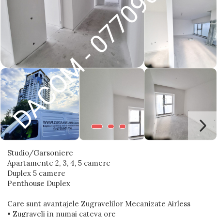
Blocuri
Cabinet Stomatologic
Cladiri Birouri
Fabrici Industriale
Garsoniera
Laborator Medical
Magazin Mall
Penthouse
Resort & Hotel
Studio/Garsoniere
Restaurante
Apartamente 2, 3, 4, 5 camere
Spatii Comerciale
Duplex 5 camere
Penthouse Duplex
Școli Si Gradinițe
Care sunt avantajele Zugravelilor Mecanizate Airless
• Zugraveli in numai cateva ore