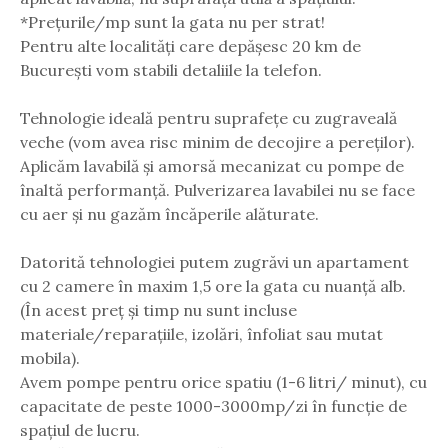
*Prețurile/mp sunt la gata nu per strat!
Pentru alte localități care depășesc 20 km de
București vom stabili detaliile la telefon.
Tehnologie ideală pentru suprafețe cu zugraveală
veche (vom avea risc minim de decojire a pereților).
Aplicăm lavabilă și amorsă mecanizat cu pompe de
înaltă performanță. Pulverizarea lavabilei nu se face
cu aer și nu gazăm încăperile alăturate.
Datorită tehnologiei putem zugrăvi un apartament
cu 2 camere în maxim 1,5 ore la gata cu nuanță alb.
(În acest preț și timp nu sunt incluse
materiale/reparațiile, izolări, înfoliat sau mutat
mobila).
Avem pompe pentru orice spatiu (1-6 litri/ minut), cu
capacitate de peste 1000-3000mp/zi în funcție de
spațiul de lucru.