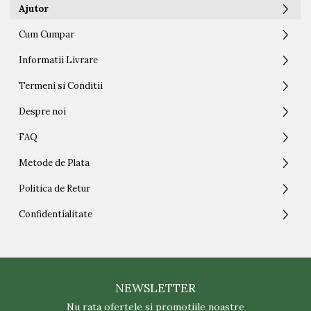
Blocuri
Ajutor
Cabinet Stomatologic
Cum Cumpar
Cladiri Birouri
Informatii Livrare
Fabrici Industriale
Termeni si Conditii
Garsoniera
Despre noi
Laborator Medical
FAQ
Magazin Mall
Metode de Plata
Penthouse
Politica de Retur
Resort & Hotel
Confidentialitate
Restaurante
Spatii Comerciale
Școli Si Gradinițe
NEWSLETTER
Nu rata ofertele si promotiile noastre