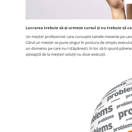
Lucrarea trebuie să-și urmeze cursul și nu trebuie să ca
Un meșter profesionist care cunoaște tainele meseriei pe care
Când un meșter se pune singur în postura de simplu executant ș
un domeniu pe care nu-l stăpânești, în loc să-ți spună părerea,
așteaptă de la meșteri soluții nu doar execuții.