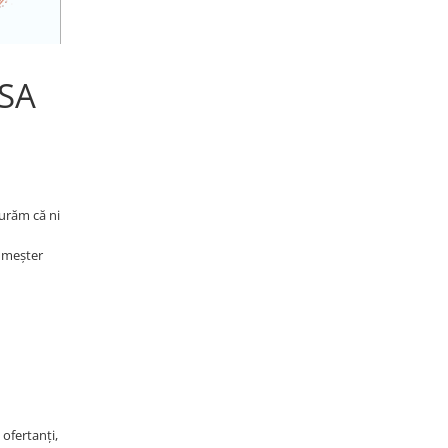
 SA
curăm că ni
n meșter
 ofertanți,