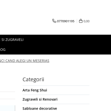
0770901195
0,00
 SI ZUGRAVELI
LOG
NCI CAND ALEGI UN MESERIAS
Categorii
Arta Feng Shui
Zugraveli si Renovari
Sabloane decorative