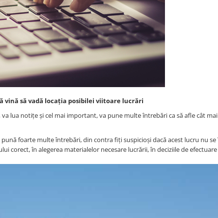
vină să vadă locația posibilei viitoare lucrări
, va lua notițe și cel mai important, va pune multe întrebări ca să afle cât ma
 pună foarte multe întrebări, din contra fiți suspicioși dacă acest lucru nu se
lui corect, în alegerea materialelor necesare lucrării, în deciziile de efectuare a