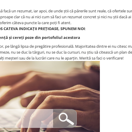
să facă un rezumat, iar apoi, de unde știi că părerile sunt reale, că ofertele su
proape clar că nu ai nici cum să faci un rezumat concret și nici nu știi dacă ai
i oferim câteva puncte la care poți fi atent.
JOS CATEVA INDICAȚII PREȚIOASE, SPUNEM NOI
:
ență și cereți poze din portofoliul acestora
r, pe lângă lipsa de pregătire profesională. Majoritatea dintre ei nu citesc 
eze, nu se duc la târguri, nu se duc la cursuri, nu știu să citească un plan d
lți meșteri sau de la lucrări care nu le aparțin. Merită sa faci o verificare!