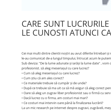
Restaurante
Spatii comerciale
Școli si Gradinițe
CARE SUNT LUCRURILE 
LE CUNOSTI ATUNCI C
Cei mai multi dintre clientii noștri au avut diferite întrebari
le-au comunicat de-a lungul timpului, întrucat acum le putem îm
Sub deviza: "De la lume adunate și iarăși la lume date" , vom 
profesionist. să aleg meseriașul cu care lucrez?
• Cum să aleg meseriașul cu care lucrez?
• Cum știu că am ales corect?
• Ce materiale trebuie să cumpăr și de unde?
• După ce trebuie să ma uit ca să mă asigur că aleg corect pe
• Oare să aleg un zugrav liber profesionist sau o firmă cu serv
• Dacă lucrez cu o firma, am costuri mai mari?
• Ce costuri mai intervin oare până la finalizarea lucrării?
La un mic research pe internet despre zugravi, zugrăveli, meșter