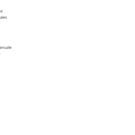
nt
 ales
manuale
e