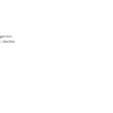
eri într-
 clienților