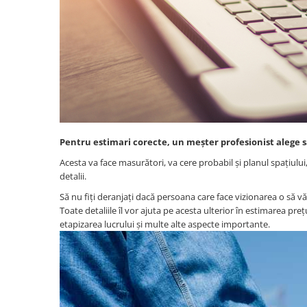
Pentru estimari corecte, un meșter profesionist alege să 
Acesta va face masurători, va cere probabil și planul spațiului
detalii.
Să nu fiți deranjați dacă persoana care face vizionarea o să vă
Toate detaliile îl vor ajuta pe acesta ulterior în estimarea prețu
etapizarea lucrului și multe alte aspecte importante.