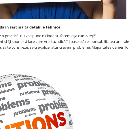
dă în sarcina ta detaliile tehnice
 o practică, nu va spune niciodata "facem așa cum vreți!".
i îți spune că face cum vrei tu, adică îți pasează responsabilitatea unei aleg
 să te consilieze, să-ți explice, atunci avem probleme. Majoritatea oamenilor,