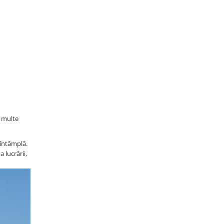
i multe
 întâmplă.
 lucrării,