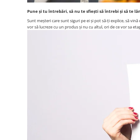
Pune și tu întrebări, să nu te sfiești să întrebi și să te 
Sunt meșteri care sunt siguri pe ei și pot să-ți explice, să vină c
vor să lucreze cu un produs și nu cu altul, ori de ce vor sa eta