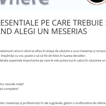
ESENTIALE PE CARE TREBUIE
AND ALEGI UN MESERIAS
 și nelamuriri atunci când se aflau în etapa de căutare a unui meseriaș și ne bu
părtăși cu voi, poate o să vă fie de folos în luarea deciziilor.
detalia aspectele importante pe care le veți putea lua în calcul în căutarea u
ntru nevoile mele?
icii complete?
i, meseriași și profesioniști în ale zugrăvelii, găsim o multitudine de oferte,