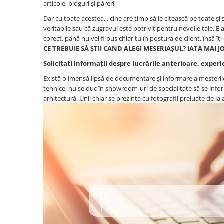
articole, bloguri și păreri.
Dar cu toate acestea... cine are timp să le citească pe toate și 
veritabile sau că zugravul este potrivit pentru nevoile tale. E a
corect, până nu vei fi pus chiar tu în postura de client, însă îț
CE TREBUIE SĂ ȘTII CAND ALEGI MESERIAȘUL? IATA MAI 
Solicitati informații despre lucrările anterioare, experi
Există o imensă lipsă de documentare și informare a meșterilo
tehnice, nu se duc în showroom-uri de specialitate să se inform
arhitectură. Unii chiar se prezinta cu fotografii preluate de la a