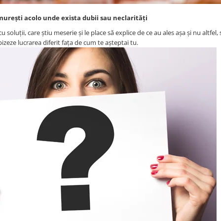
lămurești acolo unde exista dubii sau neclarități
u soluții, care știu meserie și le place să explice de ce au ales așa și nu altfel,
pizeze lucrarea diferit fața de cum te așteptai tu.