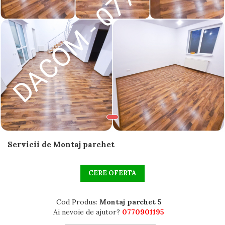
Blocuri
Cabinet Stomatologic
Cladiri Birouri
Fabrici Industriale
Garsoniera
Laborator Medical
Magazin Mall
Penthouse
Resort & Hotel
Servicii de Montaj parchet
Restaurante
CERE OFERTA
Spatii Comerciale
Școli Si Gradinițe
Cod Produs:
Montaj parchet 5
Ai nevoie de ajutor?
0770901195