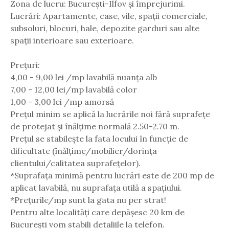
Zona de lucru: București-Ilfov și împrejurimi.
Lucrări: Apartamente, case, vile, spații comerciale,
subsoluri, blocuri, hale, depozite garduri sau alte
spații interioare sau exterioare.
Prețuri:
4,00 - 9,00 lei /mp lavabilă nuanța alb
7,00 - 12,00 lei/mp lavabilă color
1,00 - 3,00 lei /mp amorsă
Prețul minim se aplică la lucrările noi fără suprafețe
de protejat și înălțime normală 2.50-2.70 m.
Prețul se stabilește la fata locului în funcție de
dificultate (înălțime/mobilier/dorința
clientului/calitatea suprafețelor).
*Suprafața minimă pentru lucrări este de 200 mp de
aplicat lavabilă, nu suprafața utilă a spațiului.
*Prețurile/mp sunt la gata nu per strat!
Pentru alte localități care depășesc 20 km de
București vom stabili detaliile la telefon.