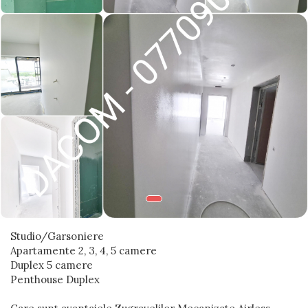
Blocuri
Cabinet Stomatologic
Cladiri Birouri
Fabrici Industriale
Garsoniera
Laborator Medical
Magazin Mall
Penthouse
Resort & Hotel
Restaurante
Studio/Garsoniere
Spatii Comerciale
Apartamente 2, 3, 4, 5 camere
Duplex 5 camere
Școli Si Gradinițe
Penthouse Duplex