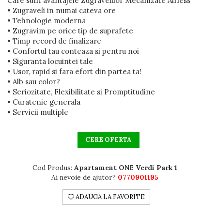
Care sunt avantajele Zugravelilor Mecanizate Airless
• Zugraveli in numai cateva ore
• Tehnologie moderna
• Zugravim pe orice tip de suprafete
• Timp record de finalizare
• Confortul tau conteaza si pentru noi
• Siguranta locuintei tale
• Usor, rapid si fara efort din partea ta!
• Alb sau color?
• Seriozitate, Flexibilitate si Promptitudine
• Curatenie generala
• Servicii multiple
CERE OFERTA
Cod Produs:
Apartament ONE Verdi Park 1
Ai nevoie de ajutor?
0770901195
ADAUGA LA FAVORITE