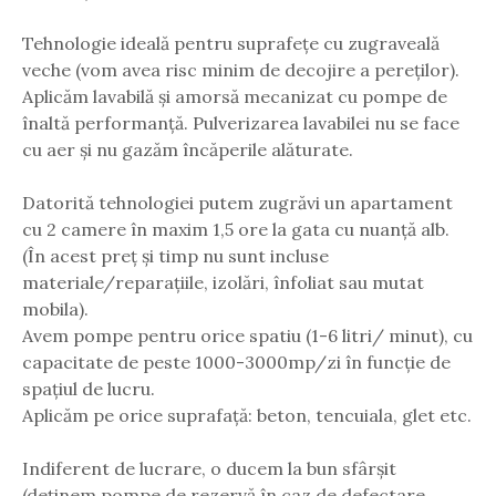
Tehnologie ideală pentru suprafețe cu zugraveală
veche (vom avea risc minim de decojire a pereților).
Aplicăm lavabilă și amorsă mecanizat cu pompe de
înaltă performanță. Pulverizarea lavabilei nu se face
cu aer și nu gazăm încăperile alăturate.
Datorită tehnologiei putem zugrăvi un apartament
cu 2 camere în maxim 1,5 ore la gata cu nuanță alb.
(În acest preț și timp nu sunt incluse
materiale/reparațiile, izolări, înfoliat sau mutat
mobila).
Avem pompe pentru orice spatiu (1-6 litri/ minut), cu
capacitate de peste 1000-3000mp/zi în funcție de
spațiul de lucru.
Aplicăm pe orice suprafață: beton, tencuiala, glet etc.
Indiferent de lucrare, o ducem la bun sfârșit
(deținem pompe de rezervă în caz de defectare,