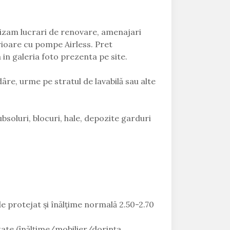
izam lucrari de renovare, amenajari
rioare cu pompe Airless. Pret
in galeria foto prezenta pe site.
dâre, urme pe stratul de lavabilă sau alte
ubsoluri, blocuri, hale, depozite garduri
de protejat și înălțime normală 2.50-2.70
ultate (înălțime/mobilier/dorința