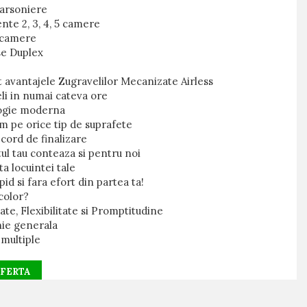
arsoniere
te 2, 3, 4, 5 camere
 camere
e Duplex
 avantajele Zugravelilor Mecanizate Airless
li in numai cateva ore
ogie moderna
m pe orice tip de suprafete
cord de finalizare
ul tau conteaza si pentru noi
ta locuintei tale
pid si fara efort din partea ta!
 color?
tate, Flexibilitate si Promptitudine
nie generala
 multiple
OFERTA