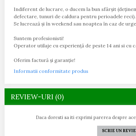
Indiferent de lucrare, o ducem la bun sfârșit (dețin
defectare, tunuri de caldura pentru perioadele reci).
Se lucrează și în weekend sau noaptea în caz de urg
Suntem profesionisti!
Operator utilaje cu experiență de peste 14 ani si cu ca
Oferim factură și garanție!
Informatii conformitate produs
REVIEW-URI
(0)
Daca doresti sa iti exprimi parerea despre ac
SCRIE UN REVI