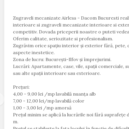
Zugraveli mecanizate Airless - Dacom Bucuresti real
interioare si zugraveli mecanizate interioare si exte
competitiv. Dovada priceperii noastre o puteti vedea 
Oferim calitate, seriozitate si profesionalism.
Zugrăvim orice spațiu interior și exterior fără, pete, 
aspecte inestetice.
Zona de lucru: București-Ilfov și împrejurimi.
Lucrări: Apartamente, case, vile, spații comerciale, s
sau alte spații interioare sau exterioare.
Prețuri:
4,00 - 9,00 lei /mp lavabilă nuanța alb
7,00 - 12,00 lei/mp lavabilă color
1,00 - 3,00 lei /mp amorsă
Prețul minim se aplică la lucrările noi fără suprafețe 
m.
Prețul se stabilește la fata locului în funcție de dific