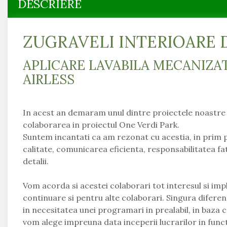
DESCRIERE
Magazin Mall
Penthouse
ZUGRAVELI INTERIOARE 
Resort & Hotel
Restaurante
APLICARE LAVABILA MECANIZA
Spatii Comerciale
AIRLESS
Școli Si Gradinițe
In acest an demaram unul dintre proiectele noastre
colaborarea in proiectul One Verdi Park.
Suntem incantati ca am rezonat cu acestia, in prim pl
calitate, comunicarea eficienta, responsabilitatea fa
detalii.
Vom acorda si acestei colaborari tot interesul si impl
continuare si pentru alte colaborari. Singura difere
in necesitatea unei programari in prealabil, in baza ca
vom alege impreuna data inceperii lucrarilor in functi