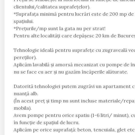
clientului/calitatea suprafețelor).
*Suprafața minimă pentru lucrări este de 200 mp de ap
spațiului.
*Prețurile/mp sunt la gata nu per strat!
Pentru alte localități care depășesc 20 km de București
Tehnologie ideală pentru suprafețe cu zugraveală ve
pereților).
Aplicăm lavabilă și amorsă mecanizat cu pompe de îna
nu se face cu aer și nu gazăm încăperile alăturate.
Datorită tehnologiei putem zugrăvi un apartament cu
nuanță alb.
(În acest preț și timp nu sunt incluse materiale/repara
mobila).
Avem pompe pentru orice spatiu (1-6 litri/ minut),
în funcție de spațiul de lucru.
Aplicăm pe orice suprafață: beton, tencuiala, glet etc