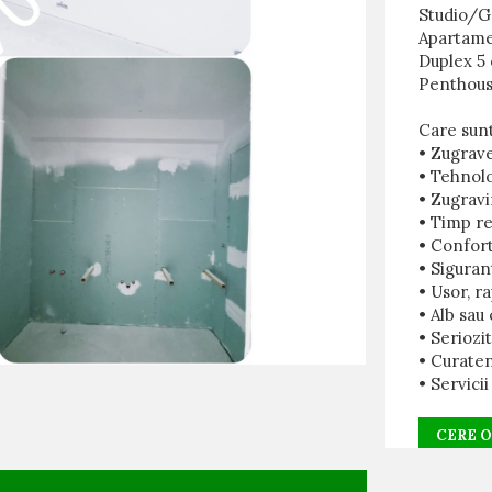
Studio/G
Apartamen
Duplex 5
Penthous
Care sunt
• Zugrave
• Tehnol
• Zugravi
• Timp re
• Confort
• Siguran
• Usor, ra
• Alb sau
• Seriozi
• Curate
• Servicii
CERE 