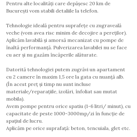
Pentru alte localități care depășesc 20 km de
București vom stabili detaliile la telefon.
Tehnologie ideală pentru suprafețe cu zugraveală
veche (vom avea risc minim de decojire a pereților).
Aplicăm lavabilă și amorsă mecanizat cu pompe de
înaltă performanță. Pulverizarea lavabilei nu se face
cu aer și nu gazăm încăperile alăturate.
Datorită tehnologiei putem zugrăvi un apartament
cu 2 camere în maxim 1,5 ore la gata cu nuanță alb.
(În acest preț și timp nu sunt incluse
materiale/reparațiile, izolări, înfoliat sau mutat
mobila).
Avem pompe pentru orice spatiu (1-6 litri/ minut), cu
capacitate de peste 1000-3000mp/zi în funcție de
spațiul de lucru.
Aplicăm pe orice suprafață: beton, tencuiala, glet etc.