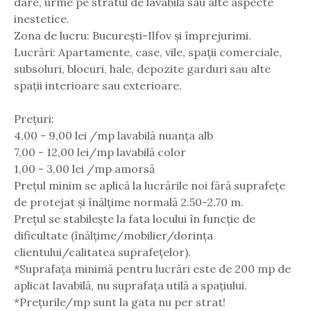
dâre, urme pe stratul de lavabilă sau alte aspecte
inestetice.
Zona de lucru: București-Ilfov și împrejurimi.
Lucrări: Apartamente, case, vile, spații comerciale,
subsoluri, blocuri, hale, depozite garduri sau alte
spații interioare sau exterioare.
Prețuri:
4,00 - 9,00 lei /mp lavabilă nuanța alb
7,00 - 12,00 lei/mp lavabilă color
1,00 - 3,00 lei /mp amorsă
Prețul minim se aplică la lucrările noi fără suprafețe
de protejat și înălțime normală 2.50-2.70 m.
Prețul se stabilește la fata locului în funcție de
dificultate (înălțime/mobilier/dorința
clientului/calitatea suprafețelor).
*Suprafața minimă pentru lucrări este de 200 mp de
aplicat lavabilă, nu suprafața utilă a spațiului.
*Prețurile/mp sunt la gata nu per strat!