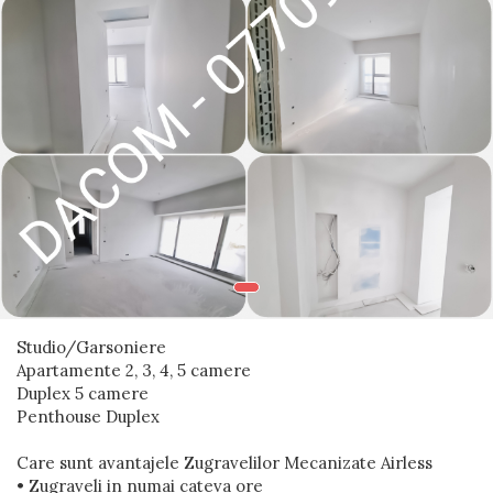
Blocuri
Cabinet Stomatologic
Cladiri Birouri
Fabrici Industriale
Garsoniera
Laborator Medical
Magazin Mall
Penthouse
Resort & Hotel
Studio/Garsoniere
Restaurante
Apartamente 2, 3, 4, 5 camere
Spatii Comerciale
Duplex 5 camere
Penthouse Duplex
Școli Si Gradinițe
Care sunt avantajele Zugravelilor Mecanizate Airless
• Zugraveli in numai cateva ore